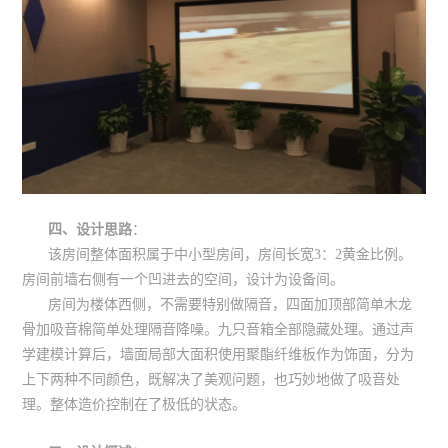
四、设计思路
：
该房间整体面积属于中小型房间，房间长宽3：2黄金比例。
房间前墙右侧有一个凹进去的空间，设计为设备间。
房间为楼体西侧，不需要特别做隔音，四面加顶部简单木龙
骨加吸音棉简单处理隔音降噪。九只音箱全部隐藏处理。通过声
学建模计算后，墙面局部大面积使用聚酯纤维板作为饰面，分为
上下两种不同颜色，既解决了美观问题，也巧妙地做了吸音处
理。整体造价控制在了极低的状态。