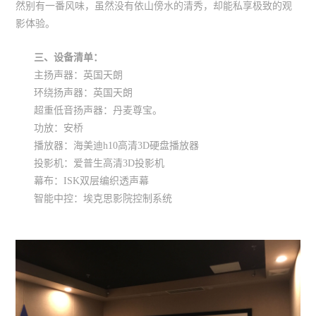
然别有一番风味，虽然没有依山傍水的清秀，却能私享极致的观
影体验。
三、设备清单：
主扬声器：英国天朗
环绕扬声器：英国天朗
超重低音扬声器：丹麦尊宝。
功放：安桥
播放器：海美迪h10高清3D硬盘播放器
投影机：爱普生高清3D投影机
幕布：ISK双层编织透声幕
智能中控：埃克思影院控制系统